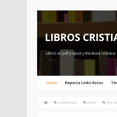
LIBROS CRIST
Libros en pdf y epud y literatura cristiana
Home
Reporta Links Rotos
Té
Cristianismo
Libros
Yiye Áv