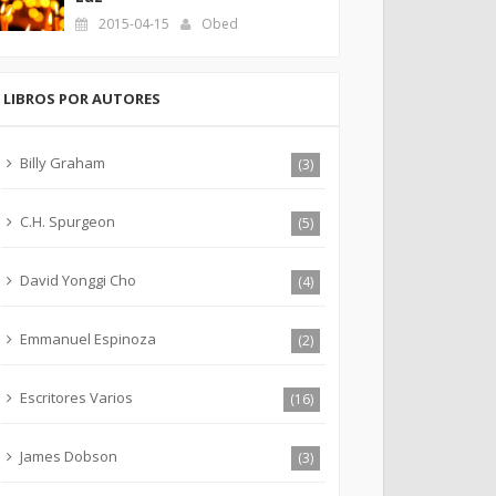
2015-04-15
Obed
LIBROS POR AUTORES
Billy Graham
(3)
C.H. Spurgeon
(5)
David Yonggi Cho
(4)
Emmanuel Espinoza
(2)
Escritores Varios
(16)
James Dobson
(3)