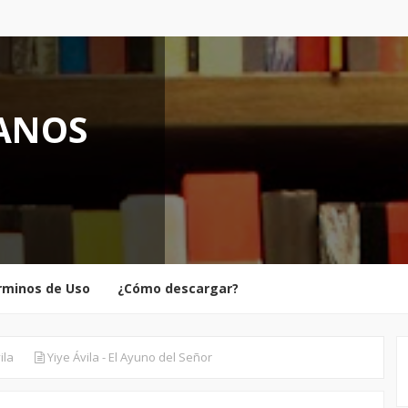
IANOS
rminos de Uso
¿Cómo descargar?
ila
Yiye Ávila - El Ayuno del Señor