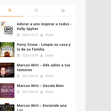
Adorar a uno inspirar a todos -
Kelly Spyker
2020-10-10
Obed
Perry Stone - Limpie su casa y
la de su familia
2020-10-09
Obed
Marcos Witt – Dile adiós a tus
temores
2015-04-16
Obed
Marcos Witt – Decida Bien
2015-04-16
Obed
Marcos Witt – Enciende una
Luz