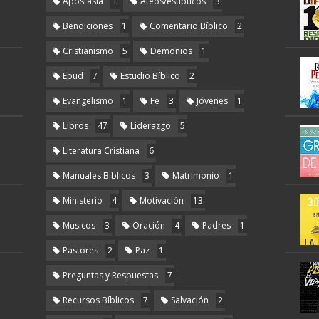
Apostasía
1
Ateos/estípticos
3
Bendiciones
1
Comentario Bíblico
2
Cristianismo
5
Demonios
1
Epud
7
Estudio Bíblico
2
Evangelismo
1
Fe
3
Jóvenes
1
Libros
47
Liderazgo
5
Literatura Cristiana
6
Manuales Bíblicos
3
Matrimonio
1
Ministerio
4
Motivación
13
Musicos
3
Oración
4
Padres
1
Pastores
2
Paz
1
Preguntas y Respuestas
7
Recursos Bíblicos
7
Salvación
2