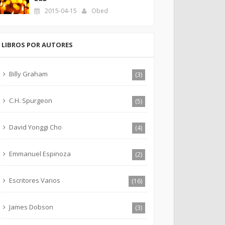
2015-04-15
Obed
LIBROS POR AUTORES
Billy Graham
(3)
C.H. Spurgeon
(5)
David Yonggi Cho
(4)
Emmanuel Espinoza
(2)
Escritores Varios
(16)
James Dobson
(3)