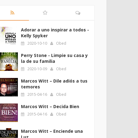
Adorar a uno inspirar a todos -
Kelly Spyker
2020-10-10
Obed
Perry Stone - Limpie su casa y
la de su familia
2020-10-09
Obed
Marcos Witt – Dile adiós a tus
temores
2015-04-16
Obed
Marcos Witt – Decida Bien
2015-04-16
Obed
Marcos Witt – Enciende una
Luz