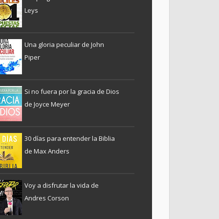
Leys
Una gloria peculiar de John
Piper
Si no fuera por la gracia de Dios
de Joyce Meyer
30 días para entender la Biblia
de Max Anders
Voy a disfrutar la vida de
Andres Corson