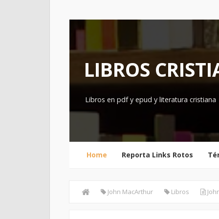
LIBROS CRIST
Libros en pdf y epud y literatura cristiana
Home
Reporta Links Rotos
Té
John MacArthur
Libros
John